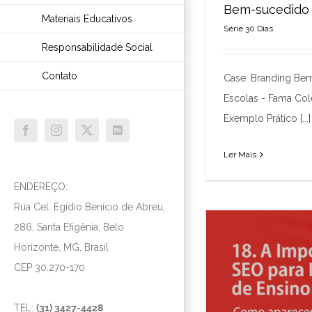
Bem-sucedido
Materiais Educativos
Série 30 Dias
Case de Sucess
sucedido 
Responsabilidade Social
Série
Contato
Case: Branding Be
Escolas - Fama Col
Exemplo Prático [...]
Facebook
Instagram
X
Behance
Ler Mais
ENDEREÇO:
Rua Cel. Egídio Benício de Abreu,
286, Santa Efigênia, Belo
Horizonte, MG, Brasil
CEP 30.270-170
TEL:
(31) 3427-4428