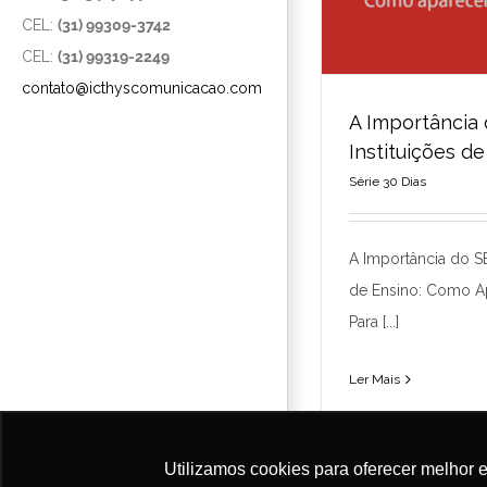
CEL:
(31) 99309-3742
CEL:
(31) 99319-2249
contato@icthyscomunicacao.com
A Importância
Instituições d
Série 30 Dias
A Importânci
Instituiçõ
Série
A Importância do SE
de Ensino: Como A
Para [...]
Ler Mais
Utilizamos cookies para oferecer melhor 