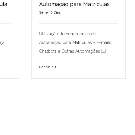
ula
Automação para Matrículas
Série 30 Dias
nas
Utilização de Ferramentas de
Automação para Matrículas
Série 30 Dias
Utilização de Ferramentas de
nça
Automação para Matrículas – E-mails,
Chatbots e Outras Automações [...]
Ler Mais