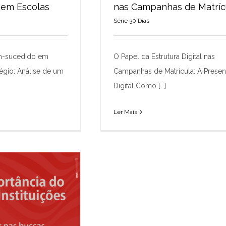
 em Escolas
nas Campanhas de Matríc
Série 30 Dias
o: Branding Bem-
O Papel da Estrutura Digital 
em Escolas
Campanhas de Matrícula
 30 Dias
Série 30 Dias
m-sucedido em
O Papel da Estrutura Digital nas
égio: Análise de um
Campanhas de Matrícula: A Prese
Digital Como [...]
Ler Mais