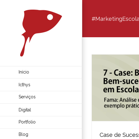
Ir
para
#MarketingEscola
o
conteúdo
Início
Icthys
Serviços
Digital
Portfolio
Case de Suces
Blog