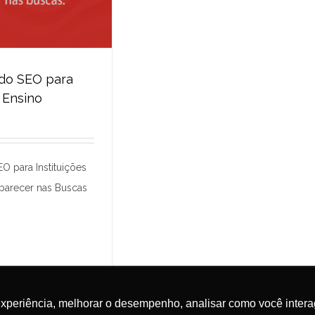
 do SEO para
e Ensino
a do SEO para
es de Ensino
 30 Dias
O para Instituições
parecer nas Buscas
experiência, melhorar o desempenho, analisar como você intera