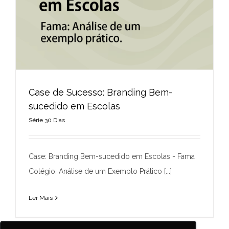
Case de Sucesso: Branding Bem-
sucedido em Escolas
Série 30 Dias
Case de Sucesso: Branding Bem-sucedido
em Escolas
Case: Branding Bem-sucedido em Escolas - Fama
Série 30 Dias
Colégio: Análise de um Exemplo Prático [...]
Ler Mais