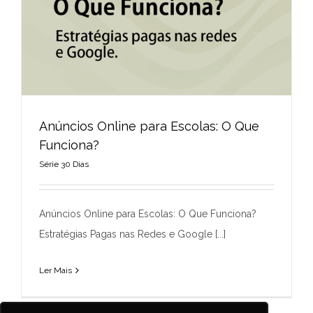
Anúncios Online para Escolas: O Que
Funciona?
Série 30 Dias
Anúncios Online para Escolas: O Que
Funciona?
Anúncios Online para Escolas: O Que Funciona?
Série 30 Dias
Estratégias Pagas nas Redes e Google [...]
Ler Mais