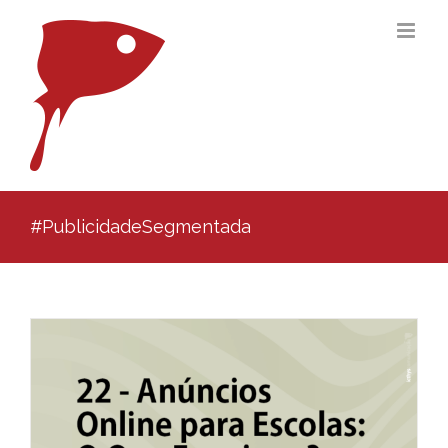
Ir
para
o
conteúdo
#PublicidadeSegmentada