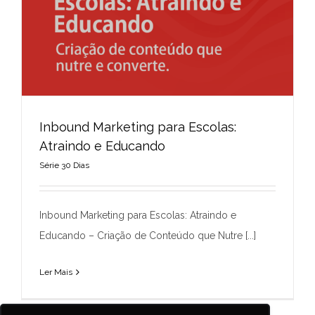
Inbound Marketing para Escolas:
Atraindo e Educando
Série 30 Dias
Inbound Marketing para Escolas: Atraindo e
Educando
Inbound Marketing para Escolas: Atraindo e
Série 30 Dias
Educando – Criação de Conteúdo que Nutre [...]
Ler Mais