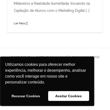
Metaverso e Realidade Aumentada: Inovando na
Captação de Alunos com o Marketing Digital [...]
Ler Mais
© COPYRIGHT
2026 ICTHYS COMUNICAÇÃO. TODOS OS DIREITOS
RESERVADOS.
Utilizamos cookies para oferecer melhor
experiência, melhorar o desempenho, analisar
Facebook
Instagram
X
Behance
como você interage em nosso site e
personalizar conteúdo.
Recusar Cookies
Aceitar Cookies