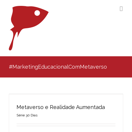
Ir
para
o
conteúdo
#MarketingEducacionalComMetaverso
Metaverso e Realidade Aumentada
Série 30 Dias
Metaverso e Realidade Aumentada
Série 30 Dias