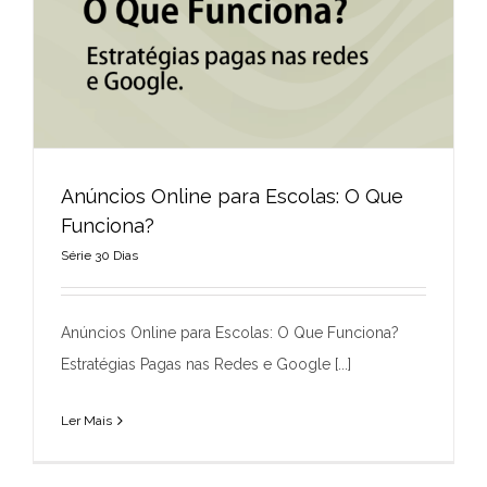
Anúncios Online para Escolas: O Que
Funciona?
Série 30 Dias
Anúncios Online para Escolas: O Que
Funciona?
Anúncios Online para Escolas: O Que Funciona?
Série 30 Dias
Estratégias Pagas nas Redes e Google [...]
Ler Mais