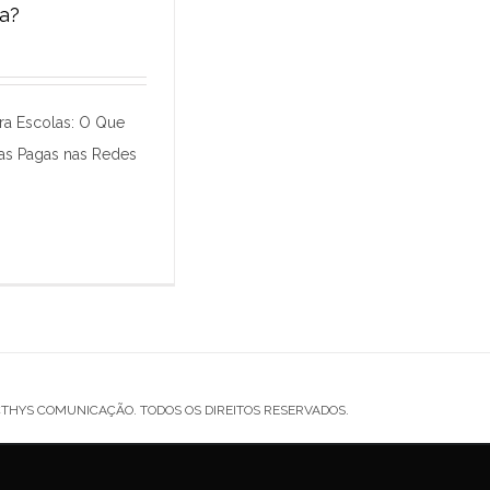
a?
 para Escolas: O
nciona?
 30 Dias
ra Escolas: O Que
ias Pagas nas Redes
CTHYS COMUNICAÇÃO. TODOS OS DIREITOS RESERVADOS.