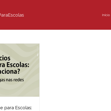
ParaEscolas
Início
e para Escolas: