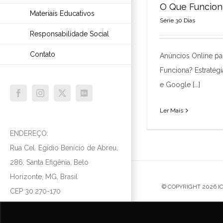
O Que Funcion
Materiais Educativos
Série 30 Dias
Anúncios Online
Que Fu
Responsabilidade Social
Série
Contato
Anúncios Online pa
Funciona? Estratég
e Google [...]
Facebook
Instagram
X
Behance
Ler Mais
ENDEREÇO:
Rua Cel. Egídio Benício de Abreu,
286, Santa Efigênia, Belo
Horizonte, MG, Brasil
© COPYRIGHT
2026 I
CEP 30.270-170
TEL:
(31) 3427-4428