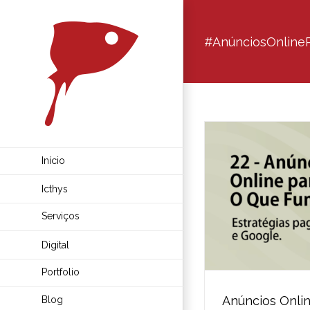
Ir
para
#AnúnciosOnline
o
conteúdo
Início
Icthys
Serviços
Digital
Portfolio
Anúncios Onlin
Blog